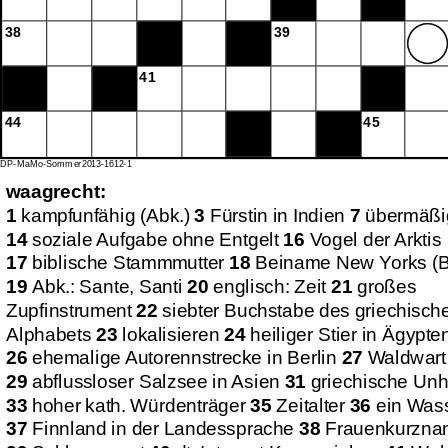
38
39
41
44
45
DP-MaMo-Sommer2013-1612-1
waagrecht:
1
kampfunfähig (Abk.)
3
Fürstin in Indien
7
übermäßi
14
soziale Aufgabe ohne Entgelt
16
Vogel der Arktis
17
biblische Stammmutter
18
Beiname New Yorks (Big
19
Abk.: Sante, Santi
20
englisch: Zeit
21
großes
Zupfinstrument
22
siebter Buchstabe des griechisch
Alphabets
23
lokalisieren
24
heiliger Stier in Ägypte
26
ehemalige Autorennstrecke in Berlin
27
Waldwart
29
abflussloser Salzsee in Asien
31
griechische Unhe
33
hoher kath. Würdenträger
35
Zeitalter
36
ein Wass
37
Finnland in der Landessprache
38
Frauenkurzna