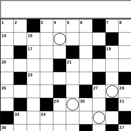
1
2
3
4
5
6
7
8
14
15
17
18
20
21
23
26
27
28
29
30
31
33
34
36
37