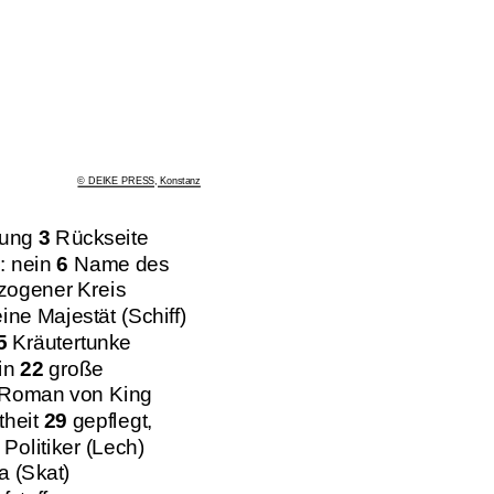
© DEIKE PRESS, Konstanz
hung
3
Rückseite
: nein
6
Name des
zogener Kreis
ine Majestät (Schiff)
5
Kräutertunke
in
22
große
Roman von King
heit
29
gepflegt,
Politiker (Lech)
a (Skat)